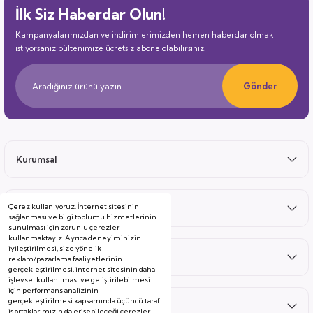
İlk Siz Haberdar Olun!
Kampanyalarımızdan ve indirimlerimizden hemen haberdar olmak
istiyorsanız bültenimize ücretsiz abone olabilirsiniz.
Gönder
Kurumsal
Çerez kullanıyoruz. İnternet sitesinin
Satış Sonrası
sağlanması ve bilgi toplumu hizmetlerinin
sunulması için zorunlu çerezler
kullanmaktayız. Ayrıca deneyiminizin
iyileştirilmesi, size yönelik
Hizmetler
reklam/pazarlama faaliyetlerinin
gerçekleştirilmesi, internet sitesinin daha
işlevsel kullanılması ve geliştirilebilmesi
için performans analizinin
gerçekleştirilmesi kapsamında üçüncü taraf
Kategoriler
iş ortaklarımızın da erişebileceği çerezler