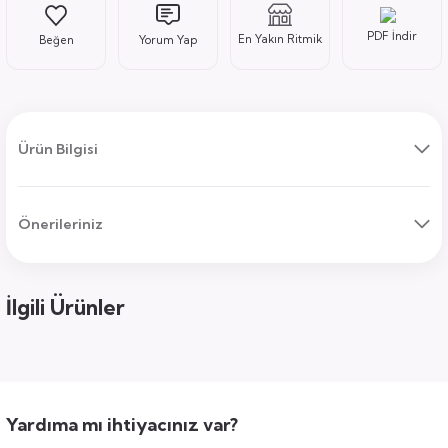
PDF İndir
En Yakın Ritmik
Yorum Yap
ı
Ürün Bilgisi
Önerileriniz
uk
ları
ek
ekmece
tık
İlgili Ürünler
usu
sa
Yardıma mı ihtiyacınız var?