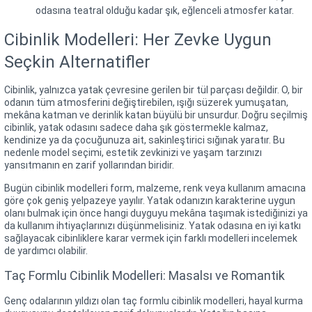
odasına teatral olduğu kadar şık, eğlenceli atmosfer katar.
Cibinlik Modelleri: Her Zevke Uygun
Seçkin Alternatifler
Cibinlik, yalnızca yatak çevresine gerilen bir tül parçası değildir. O, bir
odanın tüm atmosferini değiştirebilen, ışığı süzerek yumuşatan,
mekâna katman ve derinlik katan büyülü bir unsurdur. Doğru seçilmiş
cibinlik, yatak odasını sadece daha şık göstermekle kalmaz,
kendinize ya da çocuğunuza ait, sakinleştirici sığınak yaratır. Bu
nedenle model seçimi, estetik zevkinizi ve yaşam tarzınızı
yansıtmanın en zarif yollarından biridir.
Bugün cibinlik modelleri form, malzeme, renk veya kullanım amacına
göre çok geniş yelpazeye yayılır. Yatak odanızın karakterine uygun
olanı bulmak için önce hangi duyguyu mekâna taşımak istediğinizi ya
da kullanım ihtiyaçlarınızı düşünmelisiniz. Yatak odasına en iyi katkı
sağlayacak cibinliklere karar vermek için farklı modelleri incelemek
de yardımcı olabilir.
Taç Formlu Cibinlik Modelleri: Masalsı ve Romantik
Genç odalarının yıldızı olan taç formlu cibinlik modelleri, hayal kurma