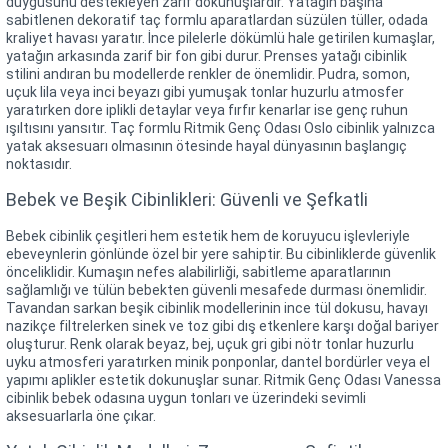
duygusunu destekleyen zarif dokunuşlardır. Yatağın başına
sabitlenen dekoratif taç formlu aparatlardan süzülen tüller, odada
kraliyet havası yaratır. İnce pilelerle dökümlü hale getirilen kumaşlar,
yatağın arkasında zarif bir fon gibi durur. Prenses yatağı cibinlik
stilini andıran bu modellerde renkler de önemlidir. Pudra, somon,
uçuk lila veya inci beyazı gibi yumuşak tonlar huzurlu atmosfer
yaratırken dore iplikli detaylar veya fırfır kenarlar ise genç ruhun
ışıltısını yansıtır. Taç formlu Ritmik Genç Odası Oslo cibinlik yalnızca
yatak aksesuarı olmasının ötesinde hayal dünyasının başlangıç
noktasıdır.
Bebek ve Beşik Cibinlikleri: Güvenli ve Şefkatli
Bebek cibinlik çeşitleri hem estetik hem de koruyucu işlevleriyle
ebeveynlerin gönlünde özel bir yere sahiptir. Bu cibinliklerde güvenlik
önceliklidir. Kumaşın nefes alabilirliği, sabitleme aparatlarının
sağlamlığı ve tülün bebekten güvenli mesafede durması önemlidir.
Tavandan sarkan beşik cibinlik modellerinin ince tül dokusu, havayı
nazikçe filtrelerken sinek ve toz gibi dış etkenlere karşı doğal bariyer
oluşturur. Renk olarak beyaz, bej, uçuk gri gibi nötr tonlar huzurlu
uyku atmosferi yaratırken minik ponponlar, dantel bordürler veya el
yapımı aplikler estetik dokunuşlar sunar. Ritmik Genç Odası Vanessa
cibinlik bebek odasına uygun tonları ve üzerindeki sevimli
aksesuarlarla öne çıkar.