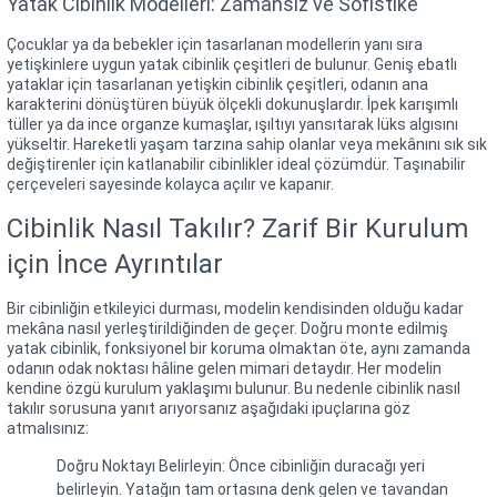
Yatak Cibinlik Modelleri: Zamansız ve Sofistike
Çocuklar ya da bebekler için tasarlanan modellerin yanı sıra
yetişkinlere uygun yatak cibinlik çeşitleri de bulunur. Geniş ebatlı
yataklar için tasarlanan yetişkin cibinlik çeşitleri, odanın ana
karakterini dönüştüren büyük ölçekli dokunuşlardır. İpek karışımlı
tüller ya da ince organze kumaşlar, ışıltıyı yansıtarak lüks algısını
yükseltir. Hareketli yaşam tarzına sahip olanlar veya mekânını sık sık
değiştirenler için katlanabilir cibinlikler ideal çözümdür. Taşınabilir
çerçeveleri sayesinde kolayca açılır ve kapanır.
Cibinlik Nasıl Takılır? Zarif Bir Kurulum
için İnce Ayrıntılar
Bir cibinliğin etkileyici durması, modelin kendisinden olduğu kadar
mekâna nasıl yerleştirildiğinden de geçer. Doğru monte edilmiş
yatak cibinlik, fonksiyonel bir koruma olmaktan öte, aynı zamanda
odanın odak noktası hâline gelen mimari detaydır. Her modelin
kendine özgü kurulum yaklaşımı bulunur. Bu nedenle cibinlik nasıl
takılır sorusuna yanıt arıyorsanız aşağıdaki ipuçlarına göz
atmalısınız:
Doğru Noktayı Belirleyin: Önce cibinliğin duracağı yeri
belirleyin. Yatağın tam ortasına denk gelen ve tavandan