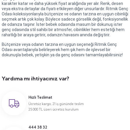
karakter katar ve daha yüksek fiyat aralığında yer alır. Renk, desen
veya ekstra detaylar da fiyatı etkileyen diğer unsurlardır. Ritmik Genç
Odası koleksiyonlarıyla bütçenize ve odanın tarzına en uygun cibinliği
seçmek artık çok kolay. Böylece sadece görsellik değil, fonksiyonellik
de odanıza taşınır. İster bebek odasında masum bir dokunuş ister
genç odasında stil sahibi bir atmosfer, cibinlikler hem estetiği hem
rahatlığı bir araya getirir, odanızın havasını anında değiştirir.
Bütçenize veya odanın tarzına en uygun seçeneği Ritmik Genç
Odası avantajlarıyla belirleyerek hem şık hem de işlevsel bir
dokunuşla bebek, yetişkin ya da genç odasını tamamlayabilirsiniz!
Yardıma mı ihtiyacınız var?
Hızlı Teslimat
Ücretsiz kargo, 21 iş gününde teslim
25.000 TL üzeri ücretsiz kurulum
444 38 32