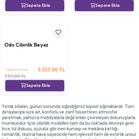
ı
Oslo Cibinlik Beyaz
5.257,00 TL
İndirimli Fiyatı
uk
ları
7.511,00 TL
ek
ekmece
tık
usu
Yatak odaları, günün sonunda sığındığımız kişisel sığınaklardır. Tüm
detaylarıyla size ait, konforlu ve zarif hissettiren atmosfer
yaratmak, yalnızca mobilyalarla değil onları çevreleyen dokunuşlarla
sa
mümkündür. İşte cibinlik modelleri tam da bu noktada devreye girer.
İnce tül dokusu, süzülür gibi inen kumaşı ve mekâna kattığı
romantik, teatral hava sayesinde hem işlevsel hem de estetik unsur