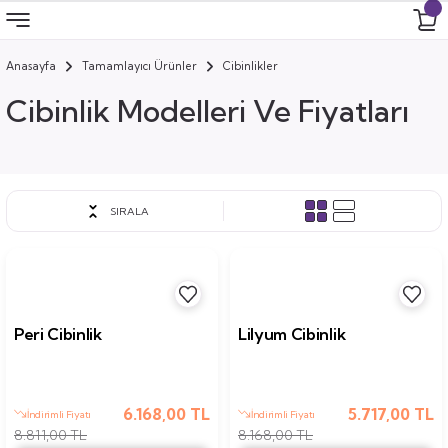
Anasayfa
Tamamlayıcı Ürünler
Cibinlikler
Geri Dön
Geri Dön
Geri Dön
Geri Dön
Cibinlik Modelleri Ve Fiyatları
 Odası
 Ürünler
uk
i
SIRALA
za
ımları
ocuk
arı
anza
Peri Cibinlik
Lilyum Cibinlik
k
6.168,00 TL
5.717,00 TL
İndirimli Fiyatı
İndirimli Fiyatı
8.811,00 TL
8.168,00 TL