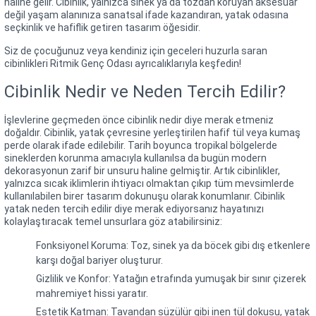
haline gelir. Cibinlik, yalnızca sinek ya da tozdan koruyan aksesuar
değil yaşam alanınıza sanatsal ifade kazandıran, yatak odasına
seçkinlik ve hafiflik getiren tasarım öğesidir.
Siz de çocuğunuz veya kendiniz için geceleri huzurla saran
cibinlikleri Ritmik Genç Odası ayrıcalıklarıyla keşfedin!
Cibinlik Nedir ve Neden Tercih Edilir?
İşlevlerine geçmeden önce cibinlik nedir diye merak etmeniz
doğaldır. Cibinlik, yatak çevresine yerleştirilen hafif tül veya kumaş
perde olarak ifade edilebilir. Tarih boyunca tropikal bölgelerde
sineklerden korunma amacıyla kullanılsa da bugün modern
dekorasyonun zarif bir unsuru haline gelmiştir. Artık cibinlikler,
yalnızca sıcak iklimlerin ihtiyacı olmaktan çıkıp tüm mevsimlerde
kullanılabilen birer tasarım dokunuşu olarak konumlanır. Cibinlik
yatak neden tercih edilir diye merak ediyorsanız hayatınızı
kolaylaştıracak temel unsurlara göz atabilirsiniz:
Fonksiyonel Koruma: Toz, sinek ya da böcek gibi dış etkenlere
karşı doğal bariyer oluşturur.
Gizlilik ve Konfor: Yatağın etrafında yumuşak bir sınır çizerek
mahremiyet hissi yaratır.
Estetik Katman: Tavandan süzülür gibi inen tül dokusu, yatak