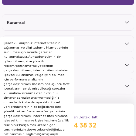
Kurumsal
Çerez kullanıyoruz. İnternet sitesinin
Satış Sonrası
sağlanması ve bilgi toplumu hizmetlerinin
sunulması için zorunlu çerezler
kullanmaktayız. Ayrıca deneyiminizin
iyileştirilmesi, size yönelik
Hizmetler
reklam/pazarlama faaliyetlerinin
gerçekleştirilmesi, internet sitesinin daha
işlevsel kullanılması ve geliştirilebilmesi
için performans analizinin
gerçekleştirilmesi kapsamında üçüncü taraf
Kategoriler
iş ortaklarımızın da erişebileceği çerezler
kullanılmak istenmektedir. Zorunlu
olmayan çerezler onay vermediğiniz
durumlarda kullanılmayacaktır. Kişisel
verileriniz tercihinize bağlı olarak size
yönelik reklam/pazarlama faaliyetlerinin
gerçekleştirilmesi, internet sitesinin daha
Müşteri Destek Hattı
işlevsel kılınması ve kişiselleştirme (gizlilik
444 38 32
tercihiniz hariç olmak üzere diğer
tercihlerinizin siteye tekrar girdiğinizde
hatırlanmasını sağlamak) amaçlarıyla