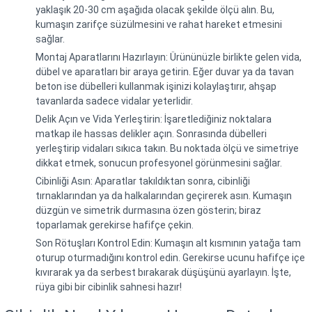
yaklaşık 20-30 cm aşağıda olacak şekilde ölçü alın. Bu,
kumaşın zarifçe süzülmesini ve rahat hareket etmesini
sağlar.
Montaj Aparatlarını Hazırlayın: Ürününüzle birlikte gelen vida,
dübel ve aparatları bir araya getirin. Eğer duvar ya da tavan
beton ise dübelleri kullanmak işinizi kolaylaştırır, ahşap
tavanlarda sadece vidalar yeterlidir.
Delik Açın ve Vida Yerleştirin: İşaretlediğiniz noktalara
matkap ile hassas delikler açın. Sonrasında dübelleri
yerleştirip vidaları sıkıca takın. Bu noktada ölçü ve simetriye
dikkat etmek, sonucun profesyonel görünmesini sağlar.
Cibinliği Asın: Aparatlar takıldıktan sonra, cibinliği
tırnaklarından ya da halkalarından geçirerek asın. Kumaşın
düzgün ve simetrik durmasına özen gösterin; biraz
toparlamak gerekirse hafifçe çekin.
Son Rötuşları Kontrol Edin: Kumaşın alt kısmının yatağa tam
oturup oturmadığını kontrol edin. Gerekirse ucunu hafifçe içe
kıvırarak ya da serbest bırakarak düşüşünü ayarlayın. İşte,
rüya gibi bir cibinlik sahnesi hazır!