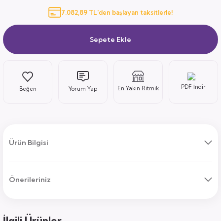
7.082,89 TL'den başlayan taksitlerle!
ı
Sepete Ekle
PDF İndir
En Yakın Ritmik
Yorum Yap
uk
ları
ek
ekmece
tık
Ürün Bilgisi
usu
Önerileriniz
sa
İlgili Ürünler