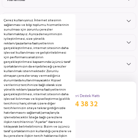
Çerez kullanıyoruz. İnternet sitesinin
Satış Sonrası
sağlanması ve bilgi toplumu hizmetlerinin
sunulması için zorunlu çerezler
kullanmaktayız. Ayrıca deneyiminizin
iyileştirilmesi, size yönelik
Hizmetler
reklam/pazarlama faaliyetlerinin
gerçekleştirilmesi, internet sitesinin daha
işlevsel kullanılması ve geliştirilebilmesi
için performans analizinin
gerçekleştirilmesi kapsamında üçüncü taraf
Kategoriler
iş ortaklarımızın da erişebileceği çerezler
kullanılmak istenmektedir. Zorunlu
olmayan çerezler onay vermediğiniz
durumlarda kullanılmayacaktır. Kişisel
verileriniz tercihinize bağlı olarak size
yönelik reklam/pazarlama faaliyetlerinin
gerçekleştirilmesi, internet sitesinin daha
Müşteri Destek Hattı
işlevsel kılınması ve kişiselleştirme (gizlilik
444 38 32
tercihiniz hariç olmak üzere diğer
tercihlerinizin siteye tekrar girdiğinizde
hatırlanmasını sağlamak) amaçlarıyla
işlenebilecektir. İsteğe bağlı çerezlere
ilişkin tercihlerinizi "Ayarlar" ibaresine
tıklayarak belirtebilirsiniz. Bizim ve üçüncü
taraf iş ortaklarımızın kullandığı çerezlere ve
bu çerezlere ilişkin tercih haklarına ilişkin