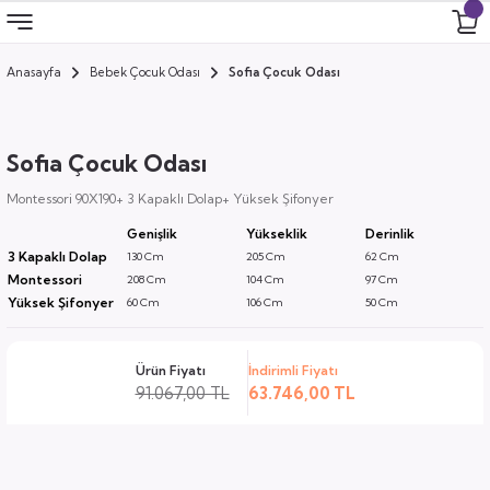
Anasayfa
Bebek Çocuk Odası
Sofia Çocuk Odası
Geri Dön
Geri Dön
Geri Dön
Geri Dön
 Odası
 Ürünler
Sofia Çocuk Odası
uk
i
Montessori 90X190+ 3 Kapaklı Dolap+ Yüksek Şifonyer
Genişlik
Yükseklik
Derinlik
za
ımları
3 Kapaklı Dolap
130 Cm
205 Cm
62 Cm
Montessori
208 Cm
104 Cm
97 Cm
ocuk
arı
Yüksek Şifonyer
60 Cm
106 Cm
50 Cm
anza
Ürün Fiyatı
İndirimli Fiyatı
91.067,00 TL
63.746,00 TL
k