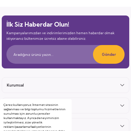
İlk Siz Haberdar Olun!
Kampanyalarımızdan ve indirimlerimizden hemen haberdar olmak
istiyorsanız bültenimize ücretsiz abone olabilirsiniz.
Gönder
Kurumsal
Çerez kullanıyoruz. İnternet sitesinin
Satış Sonrası
sağlanması ve bilgi toplumu hizmetlerinin
sunulması için zorunlu çerezler
kullanmaktayız. Ayrıca deneyiminizin
iyileştirilmesi, size yönelik
Hizmetler
reklam/pazarlama faaliyetlerinin