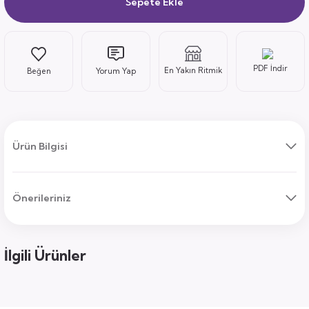
Sepete Ekle
ı
PDF İndir
En Yakın Ritmik
Yorum Yap
Ürün Bilgisi
uk
ları
Önerileriniz
ek
ekmece
tık
usu
İlgili Ürünler
sa