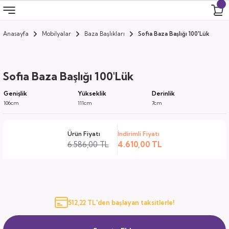
Anasayfa
Mobilyalar
Baza Başlıkları
Sofia Baza Başlığı 100'Lük
Geri Dön
Geri Dön
Geri Dön
Geri Dön
 Odası
 Ürünler
Sofia Baza Başlığı 100'Lük
uk
i
Genişlik
Yükseklik
Derinlik
106cm
111cm
7cm
za
ımları
Ürün Fiyatı
İndirimli Fiyatı
ocuk
arı
6.586,00 TL
4.610,00 TL
anza
k
512,22 TL'den başlayan taksitlerle!