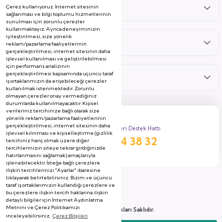
Çerez kullanıyoruz. İnternet sitesinin
Satış Sonrası
sağlanması ve bilgi toplumu hizmetlerinin
sunulması için zorunlu çerezler
kullanmaktayız. Ayrıca deneyiminizin
iyileştirilmesi, size yönelik
Hizmetler
reklam/pazarlama faaliyetlerinin
gerçekleştirilmesi, internet sitesinin daha
işlevsel kullanılması ve geliştirilebilmesi
için performans analizinin
gerçekleştirilmesi kapsamında üçüncü taraf
Kategoriler
iş ortaklarımızın da erişebileceği çerezler
kullanılmak istenmektedir. Zorunlu
olmayan çerezler onay vermediğiniz
durumlarda kullanılmayacaktır. Kişisel
verileriniz tercihinize bağlı olarak size
yönelik reklam/pazarlama faaliyetlerinin
gerçekleştirilmesi, internet sitesinin daha
Müşteri Destek Hattı
işlevsel kılınması ve kişiselleştirme (gizlilik
444 38 32
tercihiniz hariç olmak üzere diğer
tercihlerinizin siteye tekrar girdiğinizde
hatırlanmasını sağlamak) amaçlarıyla
işlenebilecektir. İsteğe bağlı çerezlere
ilişkin tercihlerinizi "Ayarlar" ibaresine
tıklayarak belirtebilirsiniz. Bizim ve üçüncü
taraf iş ortaklarımızın kullandığı çerezlere ve
bu çerezlere ilişkin tercih haklarına ilişkin
detaylı bilgiler için İnternet Aydınlatma
Metnini ve Çerez Politikamızı
2026 Copyright, Tüm Hakları Saklıdır.
inceleyebilirsiniz.
Çerez Bilgileri
Soyserin Grup Mobilya A.Ş