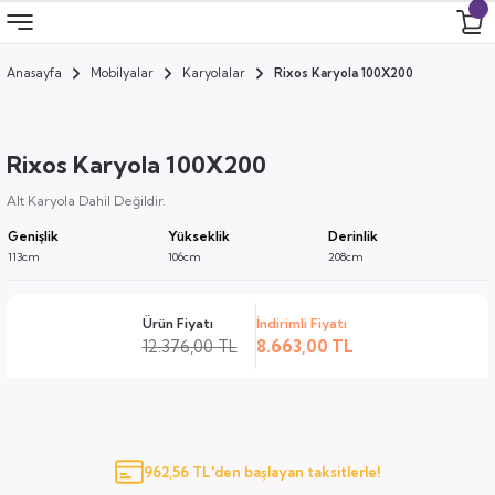
Anasayfa
Mobilyalar
Karyolalar
Rixos Karyola 100X200
Geri Dön
Geri Dön
Geri Dön
Geri Dön
 Odası
 Ürünler
Rixos Karyola 100X200
uk
i
Alt Karyola Dahil Değildir.
Genişlik
Yükseklik
Derinlik
za
ımları
113cm
106cm
208cm
ocuk
arı
Ürün Fiyatı
İndirimli Fiyatı
12.376,00 TL
8.663,00 TL
anza
k
962,56 TL'den başlayan taksitlerle!