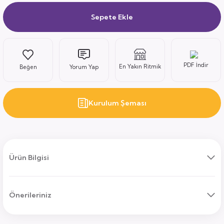
Sepete Ekle
ı
PDF İndir
En Yakın Ritmik
Yorum Yap
Kurulum Şeması
uk
ları
ek
ekmece
tık
Ürün Bilgisi
usu
Önerileriniz
sa