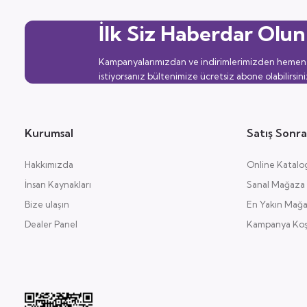
İlk Siz Haberdar Olun
Kampanyalarımızdan ve indirimlerimizden hemen
istiyorsanız bültenimize ücretsiz abone olabilirsini
Kurumsal
Satış Sonra
Hakkımızda
Online Katalo
İnsan Kaynakları
Sanal Mağaza
Bize ulaşın
En Yakın Mağ
Dealer Panel
Kampanya Koşu