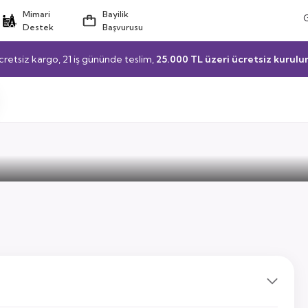
Mimari
Bayilik
Destek
Başvurusu
cretsiz kargo, 21 iş gününde teslim,
25.000 TL üzeri ücretsiz kurulu