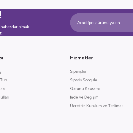
!
 haberdar olmak
z.
sı
Hizmetler
g
Siparişler
 Turu
Sipariş Sorgula
aza
Garanti Kapsamı
lları
İade ve Değişim
Ücretsiz Kurulum ve Teslimat