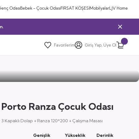
Genç Odası
Bebek - Çocuk Odası
FIRSAT KÖŞESİ
Mobilyalar
LJV Home
m.
Favorilerim
Giriş Yap, Üye Ol
Porto Ranza Çocuk Odası
3 Kapaklı Dolap + Ranza 120*200 + Çalışma Masası
Genişlik
Yükseklik
Derinlik