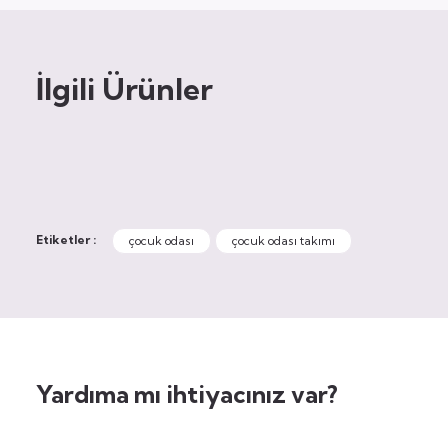
İlgili Ürünler
Etiketler :
çocuk odası
çocuk odası takımı
Yardıma mı ihtiyacınız var?