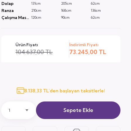
Dolap
131cm
205cm
62cm
Ranza
210cm
168cm
136cm
Çalışma Masası
120cm
90cm
62cm
Ürün Fiyatı
İndirimli Fiyatı
104.637,00 TL
73.245,00 TL
8.138,33 TL'den başlayan taksitlerle!
Sepete Ekle