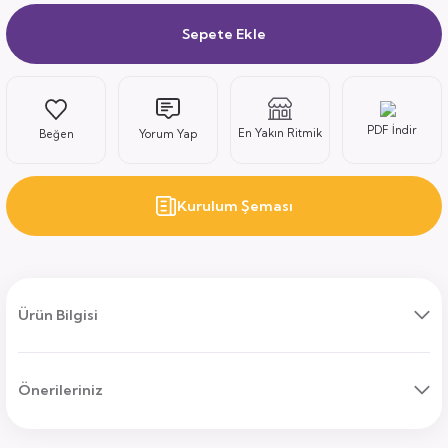
Sepete Ekle
ı
PDF İndir
En Yakın Ritmik
Yorum Yap
Kurulum Şeması
uk
ları
ek
ekmece
tık
Ürün Bilgisi
usu
Önerileriniz
sa