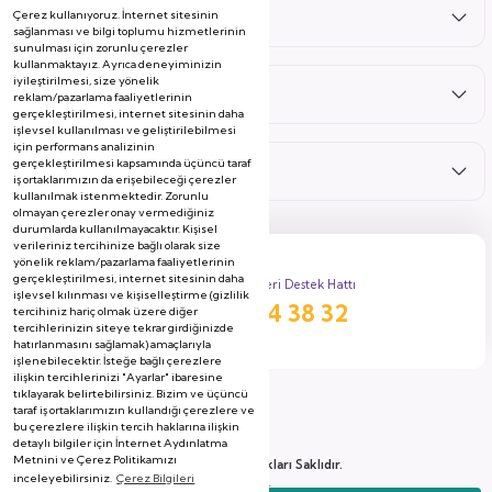
Çerez kullanıyoruz. İnternet sitesinin
Satış Sonrası
sağlanması ve bilgi toplumu hizmetlerinin
sunulması için zorunlu çerezler
kullanmaktayız. Ayrıca deneyiminizin
iyileştirilmesi, size yönelik
Hizmetler
reklam/pazarlama faaliyetlerinin
gerçekleştirilmesi, internet sitesinin daha
işlevsel kullanılması ve geliştirilebilmesi
için performans analizinin
gerçekleştirilmesi kapsamında üçüncü taraf
Kategoriler
iş ortaklarımızın da erişebileceği çerezler
kullanılmak istenmektedir. Zorunlu
olmayan çerezler onay vermediğiniz
durumlarda kullanılmayacaktır. Kişisel
verileriniz tercihinize bağlı olarak size
yönelik reklam/pazarlama faaliyetlerinin
gerçekleştirilmesi, internet sitesinin daha
Müşteri Destek Hattı
işlevsel kılınması ve kişiselleştirme (gizlilik
444 38 32
tercihiniz hariç olmak üzere diğer
tercihlerinizin siteye tekrar girdiğinizde
hatırlanmasını sağlamak) amaçlarıyla
işlenebilecektir. İsteğe bağlı çerezlere
ilişkin tercihlerinizi "Ayarlar" ibaresine
tıklayarak belirtebilirsiniz. Bizim ve üçüncü
taraf iş ortaklarımızın kullandığı çerezlere ve
bu çerezlere ilişkin tercih haklarına ilişkin
detaylı bilgiler için İnternet Aydınlatma
Metnini ve Çerez Politikamızı
2026 Copyright, Tüm Hakları Saklıdır.
inceleyebilirsiniz.
Çerez Bilgileri
Soyserin Grup Mobilya A.Ş