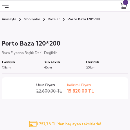
Anasayfa
Mobilyalar
Bazalar
Porto Baza 120*200
Geri Dön
Geri Dön
Geri Dön
Geri Dön
 Odası
 Ürünler
Porto Baza 120*200
uk
i
Baza Fiyatına Başlık Dahil Değildir.
Genişlik
Yükseklik
Derinlik
za
ımları
133cm
46cm
208cm
ocuk
arı
Ürün Fiyatı
İndirimli Fiyatı
22.600,00 TL
15.820,00 TL
anza
k
1.757,78 TL'den başlayan taksitlerle!