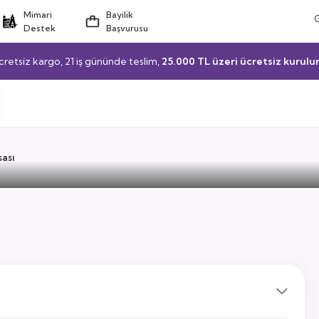
Mimari
Bayilik
Destek
Başvurusu
cretsiz kargo, 21 iş gününde teslim,
25.000 TL üzeri ücretsiz kurulu
ası