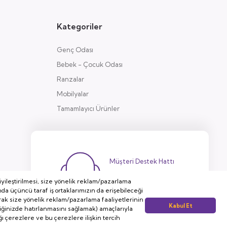
Kategoriler
Genç Odası
Bebek - Çocuk Odası
Ranzalar
Mobilyalar
Tamamlayıcı Ürünler
Müşteri Destek Hattı
444 38 32
yileştirilmesi, size yönelik reklam/pazarlama
nda üçüncü taraf iş ortaklarımızın da erişebileceği
rak size yönelik reklam/pazarlama faaliyetlerinin
Kabul Et
irdiğinizde hatırlanmasını sağlamak) amaçlarıyla
ığı çerezlere ve bu çerezlere ilişkin tercih
Whatsapp Destek Hattı