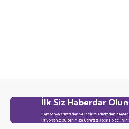
İlk Siz Haberdar Olun
Kampanyalarımızdan ve indirimlerimizden hemen
istiyorsanız bültenimize ücretsiz abone olabilirsini