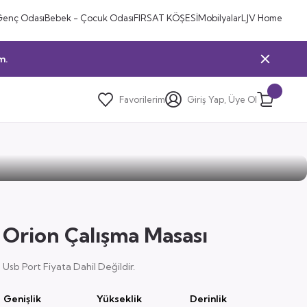
Genç Odası
Bebek - Çocuk Odası
FIRSAT KÖŞESİ
Mobilyalar
LJV Home
m.
Favorilerim
Giriş Yap, Üye Ol
Orion Çalışma Masası
Usb Port Fiyata Dahil Değildir.
Genişlik
Yükseklik
Derinlik