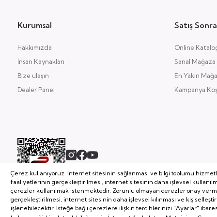
Kurumsal
Satış Sonra
Hakkımızda
Online Katalo
İnsan Kaynakları
Sanal Mağaza
Bize ulaşın
En Yakın Mağ
Dealer Panel
Kampanya Koşu
Çerez kullanıyoruz. İnternet sitesinin sağlanması ve bilgi toplumu hizmet
2026 Copyright, Tüm Hakları Saklıdır.
faaliyetlerinin gerçekleştirilmesi, internet sitesinin daha işlevsel kullanı
Soyserin Grup Mobilya A.Ş
çerezler kullanılmak istenmektedir. Zorunlu olmayan çerezler onay vermedi
gerçekleştirilmesi, internet sitesinin daha işlevsel kılınması ve kişiselleşt
işlenebilecektir. İsteğe bağlı çerezlere ilişkin tercihlerinizi "Ayarlar" ibar