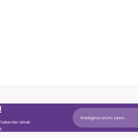
!
 haberdar olmak
z.