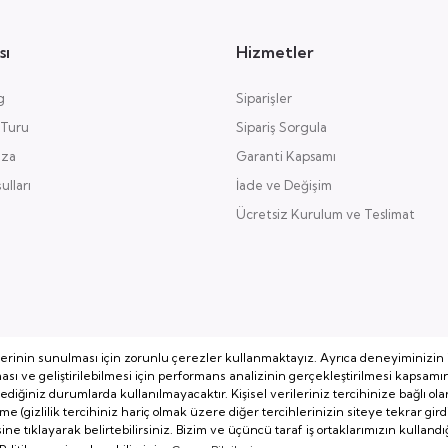
sı
Hizmetler
g
Siparişler
 Turu
Sipariş Sorgula
aza
Garanti Kapsamı
lları
İade ve Değişim
Ücretsiz Kurulum ve Teslimat
lerinin sunulması için zorunlu çerezler kullanmaktayız. Ayrıca deneyiminizin i
lması ve geliştirilebilmesi için performans analizinin gerçekleştirilmesi kapsamı
ğiniz durumlarda kullanılmayacaktır. Kişisel verileriniz tercihinize bağlı ola
irme (gizlilik tercihiniz hariç olmak üzere diğer tercihlerinizin siteye tekrar g
esine tıklayarak belirtebilirsiniz. Bizim ve üçüncü taraf iş ortaklarımızın kulland