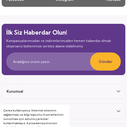
İlk Siz Haberdar Olun!
Kampanyalarımızdan ve indirimlerimizden hemen haberdar olmak
istiyorsanız bültenimize ücretsiz abone olabilirsiniz.
Gönder
Kurumsal
Çerez kullanıyoruz. İnternet sitesinin
Satış Sonrası
sağlanması ve bilgi toplumu hizmetlerinin
sunulması için zorunlu çerezler
kullanmaktayız. Ayrıca deneyiminizin