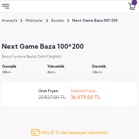
Anasayfa
Mobilyalar
Bazalar
Next Game Baza 100*200
Geri Dön
Geri Dön
Geri Dön
Geri Dön
 Odası
 Ürünler
Next Game Baza 100*200
uk
i
Baza Fiyatına Başlık Dahil Değildir.
Genişlik
Yükseklik
Derinlik
za
ımları
108cm
40cm
206cm
ocuk
arı
Ürün Fiyatı
İndirimli Fiyatı
23.827,00 TL
16.679,00 TL
anza
k
1.853,22 TL'den başlayan taksitlerle!