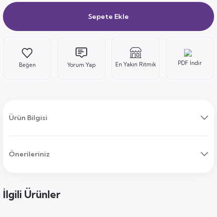
Sepete Ekle
ı
PDF İndir
En Yakın Ritmik
Yorum Yap
uk
ları
Ürün Bilgisi
ek
ekmece
tık
Önerileriniz
usu
sa
İlgili Ürünler