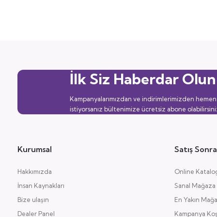
İlk Siz Haberdar Olun
Kampanyalarımızdan ve indirimlerimizden hemen
istiyorsanız bültenimize ücretsiz abone olabilirsini
Kurumsal
Satış Sonra
Hakkımızda
Online Katalo
İnsan Kaynakları
Sanal Mağaza
Bize ulaşın
En Yakın Mağ
Dealer Panel
Kampanya Koşu