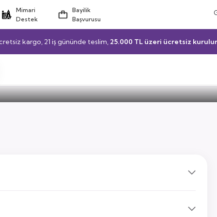
Mimari
Bayilik
Destek
Başvurusu
cretsiz kargo, 21 iş gününde teslim,
25.000 TL üzeri ücretsiz kurulu