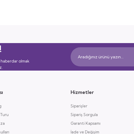
!
 haberdar olmak
z.
sı
Hizmetler
g
Siparişler
 Turu
Sipariş Sorgula
aza
Garanti Kapsamı
lları
İade ve Değişim