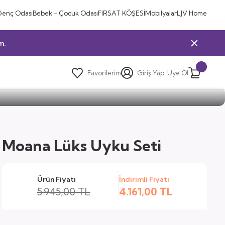
Genç Odası
Bebek - Çocuk Odası
FIRSAT KÖŞESİ
Mobilyalar
LJV Home
m.
Favorilerim
Giriş Yap, Üye Ol
Moana Lüks Uyku Seti
Ürün Fiyatı
İndirimli Fiyatı
5.945,00 TL
4.161,00 TL