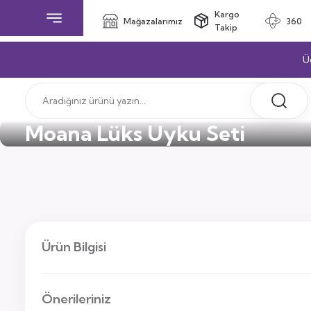
Kargo
Mağazalarımız
360
Takip
Ü
Moana Lüks Uyku Seti
Ürün Bilgisi
Önerileriniz