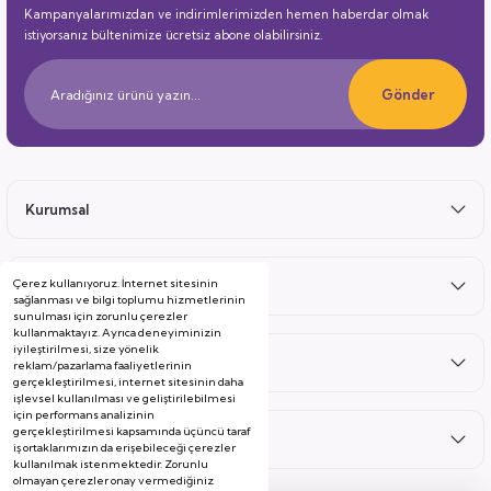
Kampanyalarımızdan ve indirimlerimizden hemen haberdar olmak
istiyorsanız bültenimize ücretsiz abone olabilirsiniz.
Gönder
Kurumsal
Çerez kullanıyoruz. İnternet sitesinin
Satış Sonrası
sağlanması ve bilgi toplumu hizmetlerinin
sunulması için zorunlu çerezler
kullanmaktayız. Ayrıca deneyiminizin
iyileştirilmesi, size yönelik
Hizmetler
reklam/pazarlama faaliyetlerinin
gerçekleştirilmesi, internet sitesinin daha
işlevsel kullanılması ve geliştirilebilmesi
için performans analizinin
gerçekleştirilmesi kapsamında üçüncü taraf
Kategoriler
iş ortaklarımızın da erişebileceği çerezler
kullanılmak istenmektedir. Zorunlu
olmayan çerezler onay vermediğiniz