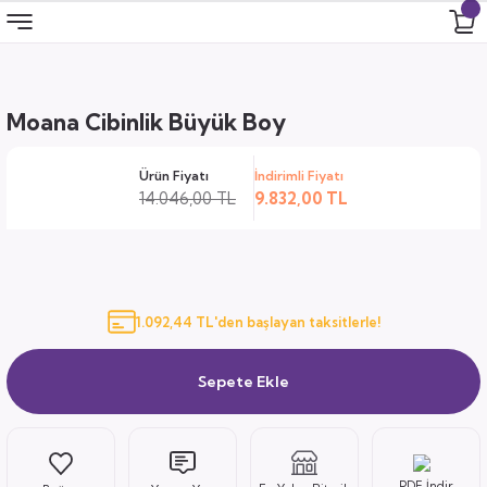
Geri Dön
Geri Dön
Geri Dön
Geri Dön
Moana Cibinlik Büyük Boy
 Odası
 Ürünler
Ürün Fiyatı
İndirimli Fiyatı
uk
i
14.046,00 TL
9.832,00 TL
za
ımları
ocuk
arı
1.092,44 TL'den başlayan taksitlerle!
anza
Sepete Ekle
k
PDF İndir