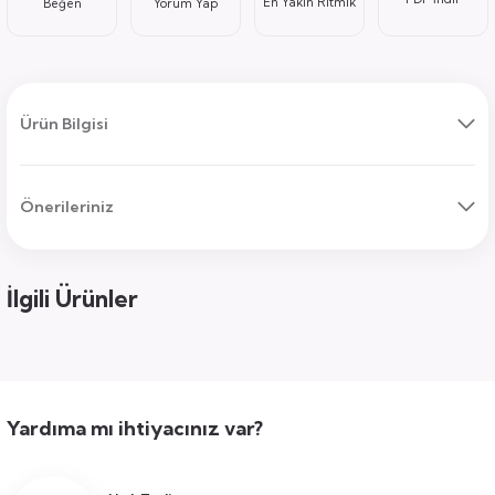
En Yakın Ritmik
Yorum Yap
ı
Ürün Bilgisi
Önerileriniz
uk
ları
İlgili Ürünler
ek
ekmece
tık
usu
Yardıma mı ihtiyacınız var?
sa