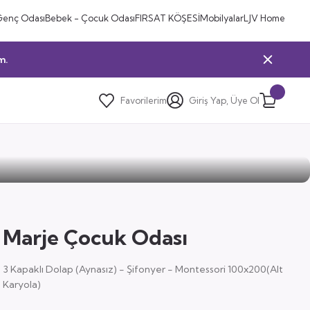
Genç Odası
Bebek - Çocuk Odası
FIRSAT KÖŞESİ
Mobilyalar
LJV Home
m.
Favorilerim
Giriş Yap, Üye Ol
Marje Çocuk Odası
3 Kapaklı Dolap (Aynasız) - Şifonyer - Montessori 100x200(Alt
Karyola)