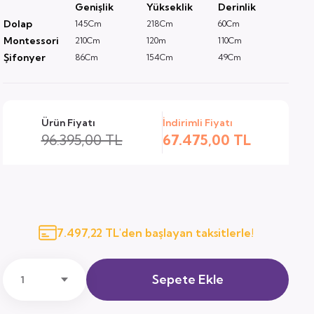
Genişlik
Yükseklik
Derinlik
Dolap
145Cm
218Cm
60Cm
Montessori
210Cm
120m
110Cm
Şifonyer
86Cm
154Cm
49Cm
Ürün Fiyatı
İndirimli Fiyatı
96.395,00 TL
67.475,00 TL
7.497,22 TL'den başlayan taksitlerle!
Sepete Ekle