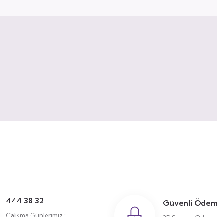
444 38 32
Güvenli Öde
Çalışma Günlerimiz :