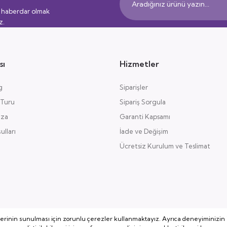
 haberdar olmak
z.
sı
Hizmetler
g
Siparişler
 Turu
Sipariş Sorgula
aza
Garanti Kapsamı
lları
İade ve Değişim
Ücretsiz Kurulum ve Teslimat
lerinin sunulması için zorunlu çerezler kullanmaktayız. Ayrıca deneyiminizin i