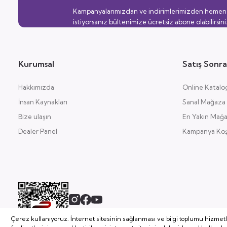
Kampanyalarımızdan ve indirimlerimizden hemen
istiyorsanız bültenimize ücretsiz abone olabilirsini
Kurumsal
Satış Sonra
Hakkımızda
Online Katalo
İnsan Kaynakları
Sanal Mağaza
Bize ulaşın
En Yakın Mağ
Dealer Panel
Kampanya Koşu
Çerez kullanıyoruz. İnternet sitesinin sağlanması ve bilgi toplumu hizmet
2026 Copyright, Tüm Hakları Saklıdır.