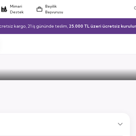
Mimari
Bayilik
Destek
Başvurusu
cretsiz kargo, 21 iş gününde teslim,
25.000 TL üzeri ücretsiz kurulu