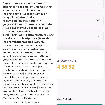
Çerez kullanıyoruz. İnternet sitesinin
Satış Sonrası
sağlanması ve bilgi toplumu hizmetlerinin
sunulması için zorunlu çerezler
kullanmaktayız. Ayrıca deneyiminizin
iyileştirilmesi, size yönelik
Hizmetler
reklam/pazarlama faaliyetlerinin
gerçekleştirilmesi, internet sitesinin daha
işlevsel kullanılması ve geliştirilebilmesi
için performans analizinin
gerçekleştirilmesi kapsamında üçüncü taraf
Kategoriler
iş ortaklarımızın da erişebileceği çerezler
kullanılmak istenmektedir. Zorunlu
olmayan çerezler onay vermediğiniz
durumlarda kullanılmayacaktır. Kişisel
verileriniz tercihinize bağlı olarak size
yönelik reklam/pazarlama faaliyetlerinin
gerçekleştirilmesi, internet sitesinin daha
Müşteri Destek Hattı
işlevsel kılınması ve kişiselleştirme (gizlilik
444 38 32
tercihiniz hariç olmak üzere diğer
tercihlerinizin siteye tekrar girdiğinizde
hatırlanmasını sağlamak) amaçlarıyla
işlenebilecektir. İsteğe bağlı çerezlere
ilişkin tercihlerinizi "Ayarlar" ibaresine
tıklayarak belirtebilirsiniz. Bizim ve üçüncü
taraf iş ortaklarımızın kullandığı çerezlere ve
bu çerezlere ilişkin tercih haklarına ilişkin
detaylı bilgiler için İnternet Aydınlatma
Metnini ve Çerez Politikamızı
2026 Copyright, Tüm Hakları Saklıdır.
inceleyebilirsiniz.
Çerez Bilgileri
Soyserin Grup Mobilya A.Ş