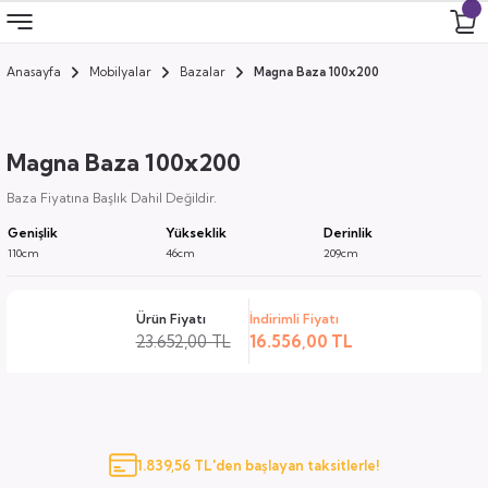
Anasayfa
Mobilyalar
Bazalar
Magna Baza 100x200
Geri Dön
Geri Dön
Geri Dön
Geri Dön
 Odası
 Ürünler
Magna Baza 100x200
uk
i
Baza Fiyatına Başlık Dahil Değildir.
Genişlik
Yükseklik
Derinlik
za
ımları
110cm
46cm
209cm
ocuk
arı
Ürün Fiyatı
İndirimli Fiyatı
23.652,00 TL
16.556,00 TL
anza
k
1.839,56 TL'den başlayan taksitlerle!