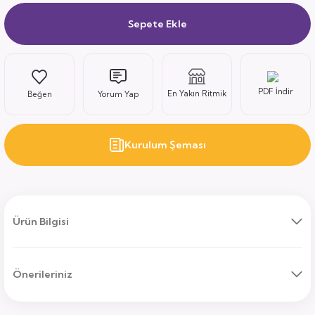
Sepete Ekle
ı
PDF İndir
En Yakın Ritmik
Yorum Yap
Kurulum Şeması
uk
ları
ek
ekmece
tık
Ürün Bilgisi
usu
Önerileriniz
sa