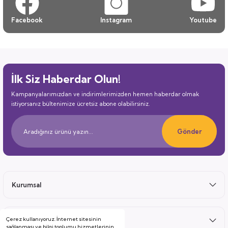
Facebook
Instagram
Youtube
İlk Siz Haberdar Olun!
Kampanyalarımızdan ve indirimlerimizden hemen haberdar olmak
istiyorsanız bültenimize ücretsiz abone olabilirsiniz.
Gönder
Kurumsal
Çerez kullanıyoruz. İnternet sitesinin
Satış Sonrası
sağlanması ve bilgi toplumu hizmetlerinin