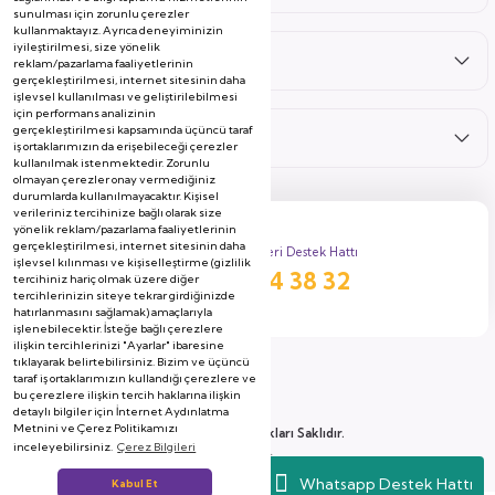
sunulması için zorunlu çerezler
kullanmaktayız. Ayrıca deneyiminizin
iyileştirilmesi, size yönelik
Hizmetler
reklam/pazarlama faaliyetlerinin
gerçekleştirilmesi, internet sitesinin daha
işlevsel kullanılması ve geliştirilebilmesi
için performans analizinin
gerçekleştirilmesi kapsamında üçüncü taraf
Kategoriler
iş ortaklarımızın da erişebileceği çerezler
kullanılmak istenmektedir. Zorunlu
olmayan çerezler onay vermediğiniz
durumlarda kullanılmayacaktır. Kişisel
verileriniz tercihinize bağlı olarak size
yönelik reklam/pazarlama faaliyetlerinin
gerçekleştirilmesi, internet sitesinin daha
Müşteri Destek Hattı
işlevsel kılınması ve kişiselleştirme (gizlilik
444 38 32
tercihiniz hariç olmak üzere diğer
tercihlerinizin siteye tekrar girdiğinizde
hatırlanmasını sağlamak) amaçlarıyla
işlenebilecektir. İsteğe bağlı çerezlere
ilişkin tercihlerinizi "Ayarlar" ibaresine
tıklayarak belirtebilirsiniz. Bizim ve üçüncü
taraf iş ortaklarımızın kullandığı çerezlere ve
bu çerezlere ilişkin tercih haklarına ilişkin
detaylı bilgiler için İnternet Aydınlatma
Metnini ve Çerez Politikamızı
2026 Copyright, Tüm Hakları Saklıdır.
inceleyebilirsiniz.
Çerez Bilgileri
Soyserin Grup Mobilya A.Ş
Whatsapp Destek Hattı
Kabul Et