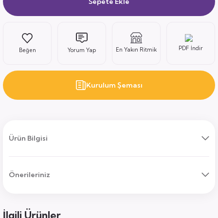
Sepete Ekle
ı
PDF İndir
En Yakın Ritmik
Yorum Yap
Kurulum Şeması
uk
ları
Ürün Bilgisi
ek
ekmece
tık
usu
Önerileriniz
sa
İlgili Ürünler