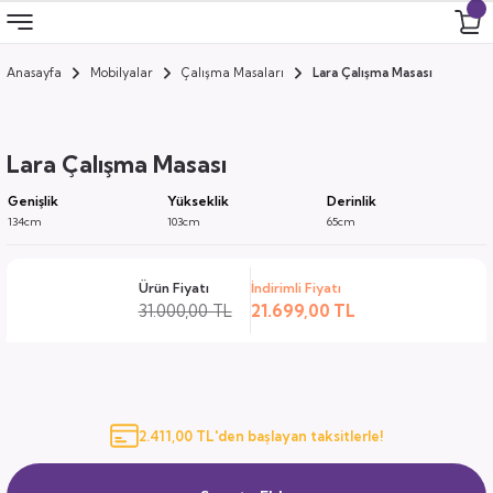
Anasayfa
Mobilyalar
Çalışma Masaları
Lara Çalışma Masası
Geri Dön
Geri Dön
Geri Dön
Geri Dön
 Odası
 Ürünler
Lara Çalışma Masası
uk
i
Genişlik
Yükseklik
Derinlik
134cm
103cm
65cm
za
ımları
Ürün Fiyatı
İndirimli Fiyatı
ocuk
arı
31.000,00 TL
21.699,00 TL
anza
k
2.411,00 TL'den başlayan taksitlerle!