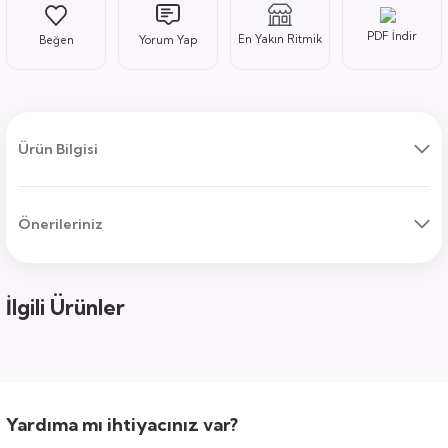
PDF İndir
En Yakın Ritmik
Yorum Yap
ı
Ürün Bilgisi
Önerileriniz
uk
ları
ek
ekmece
tık
İlgili Ürünler
usu
sa
Yardıma mı ihtiyacınız var?