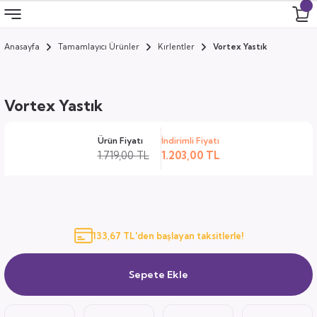
Anasayfa
Tamamlayıcı Ürünler
Kırlentler
Vortex Yastık
Geri Dön
Geri Dön
Geri Dön
Geri Dön
 Odası
 Ürünler
Vortex Yastık
uk
i
Ürün Fiyatı
İndirimli Fiyatı
za
ımları
1.719,00 TL
1.203,00 TL
ocuk
arı
anza
133,67 TL'den başlayan taksitlerle!
k
Sepete Ekle