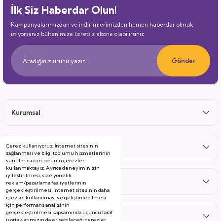
İlk Siz Haberdar Olun!
Kampanyalarımızdan ve indirimlerimizden hemen haberdar olmak
istiyorsanız bültenimize ücretsiz abone olabilirsiniz.
Gönder
Kurumsal
Çerez kullanıyoruz. İnternet sitesinin
Satış Sonrası
sağlanması ve bilgi toplumu hizmetlerinin
sunulması için zorunlu çerezler
kullanmaktayız. Ayrıca deneyiminizin
iyileştirilmesi, size yönelik
Hizmetler
reklam/pazarlama faaliyetlerinin
gerçekleştirilmesi, internet sitesinin daha
işlevsel kullanılması ve geliştirilebilmesi
için performans analizinin
gerçekleştirilmesi kapsamında üçüncü taraf
Kategoriler
iş ortaklarımızın da erişebileceği çerezler