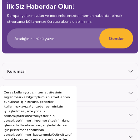
İlk Siz Haberdar Olun!
Kampanyalarımızdan ve indirimlerimizden hemen haberdar olmak
istiyorsanız bültenimize ücretsiz abone olabilirsiniz.
Gönder
Kurumsal
Çerez kullanıyoruz. İnternet sitesinin
Satış Sonrası
sağlanması ve bilgi toplumu hizmetlerinin
sunulması için zorunlu çerezler
kullanmaktayız. Ayrıca deneyiminizin
iyileştirilmesi, size yönelik
Hizmetler
reklam/pazarlama faaliyetlerinin
gerçekleştirilmesi, internet sitesinin daha
işlevsel kullanılması ve geliştirilebilmesi
için performans analizinin
gerçekleştirilmesi kapsamında üçüncü taraf
Kategoriler
iş ortaklarımızın da erişebileceği çerezler