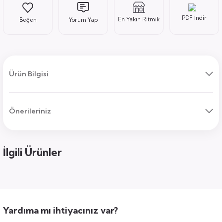
PDF İndir
En Yakın Ritmik
Yorum Yap
ı
Ürün Bilgisi
Önerileriniz
uk
ları
ek
ekmece
tık
İlgili Ürünler
usu
sa
Yardıma mı ihtiyacınız var?