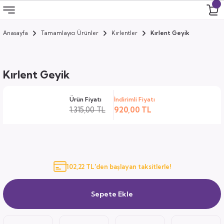
Anasayfa
Tamamlayıcı Ürünler
Kırlentler
Kırlent Geyik
Geri Dön
Geri Dön
Geri Dön
Geri Dön
 Odası
 Ürünler
Kırlent Geyik
uk
i
Ürün Fiyatı
İndirimli Fiyatı
za
ımları
1.315,00 TL
920,00 TL
ocuk
arı
anza
102,22 TL'den başlayan taksitlerle!
k
Sepete Ekle