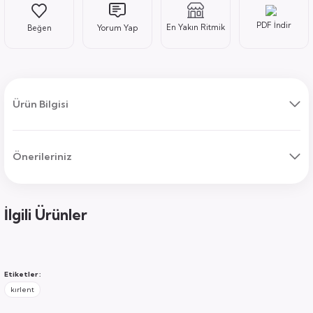
PDF İndir
En Yakın Ritmik
Yorum Yap
ı
Ürün Bilgisi
Önerileriniz
uk
ları
ek
ekmece
tık
İlgili Ürünler
usu
sa
Etiketler :
kırlent