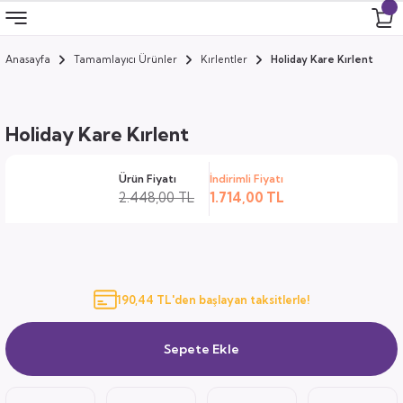
Anasayfa
Tamamlayıcı Ürünler
Kırlentler
Holiday Kare Kırlent
Geri Dön
Geri Dön
Geri Dön
Geri Dön
 Odası
 Ürünler
Holiday Kare Kırlent
uk
i
Ürün Fiyatı
İndirimli Fiyatı
za
ımları
2.448,00 TL
1.714,00 TL
ocuk
arı
anza
190,44 TL'den başlayan taksitlerle!
k
Sepete Ekle