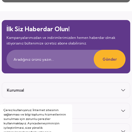
İlk Siz Haberdar Olun!
Kampanyalarımızdan ve indirimlerimizden hemen haberdar olmak
istiyorsanız bültenimize ücretsiz abone olabilirsiniz.
Gönder
Kurumsal
Çerez kullanıyoruz. İnternet sitesinin
Satış Sonrası
sağlanması ve bilgi toplumu hizmetlerinin
sunulması için zorunlu çerezler
kullanmaktayız. Ayrıca deneyiminizin
iyileştirilmesi, size yönelik
Hizmetler