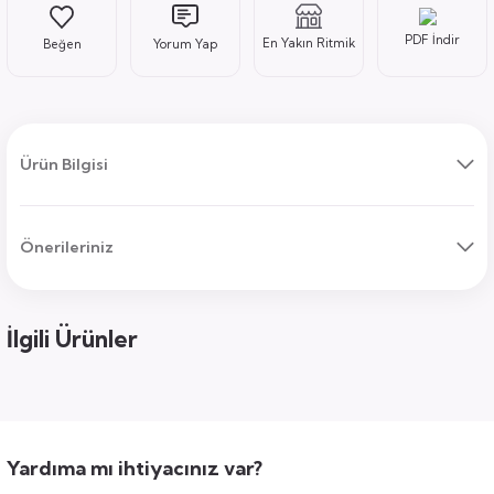
PDF İndir
En Yakın Ritmik
Yorum Yap
ı
Ürün Bilgisi
Önerileriniz
uk
ları
ek
ekmece
tık
İlgili Ürünler
usu
sa
Yardıma mı ihtiyacınız var?