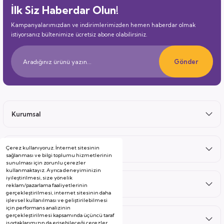
İlk Siz Haberdar Olun!
Kampanyalarımızdan ve indirimlerimizden hemen haberdar olmak
istiyorsanız bültenimize ücretsiz abone olabilirsiniz.
Gönder
Kurumsal
Çerez kullanıyoruz. İnternet sitesinin
Satış Sonrası
sağlanması ve bilgi toplumu hizmetlerinin
sunulması için zorunlu çerezler
kullanmaktayız. Ayrıca deneyiminizin
iyileştirilmesi, size yönelik
Hizmetler
reklam/pazarlama faaliyetlerinin
gerçekleştirilmesi, internet sitesinin daha
işlevsel kullanılması ve geliştirilebilmesi
için performans analizinin
gerçekleştirilmesi kapsamında üçüncü taraf
Kategoriler
iş ortaklarımızın da erişebileceği çerezler