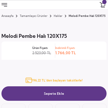
Anasayfa
Tamamlayıcı Ürünler
Halılar
Melodi Pembe Halı 120X175
Geri Dön
Geri Dön
Geri Dön
Geri Dön
 Odası
 Ürünler
Melodi Pembe Halı 120X175
uk
i
Ürün Fiyatı
İndirimli Fiyatı
za
ımları
2.523,00 TL
1.766,00 TL
ocuk
arı
anza
196,22 TL'den başlayan taksitlerle!
k
Sepete Ekle