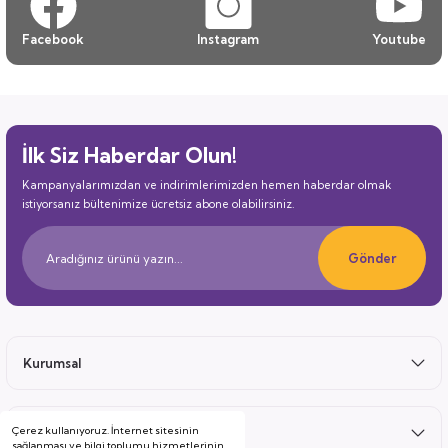
Facebook
Instagram
Youtube
İlk Siz Haberdar Olun!
Kampanyalarımızdan ve indirimlerimizden hemen haberdar olmak
istiyorsanız bültenimize ücretsiz abone olabilirsiniz.
Gönder
Kurumsal
Çerez kullanıyoruz. İnternet sitesinin
Satış Sonrası
sağlanması ve bilgi toplumu hizmetlerinin