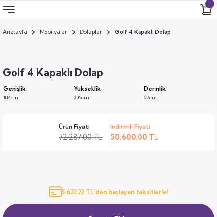
Anasayfa
Mobilyalar
Dolaplar
Golf 4 Kapaklı Dolap
Geri Dön
Geri Dön
Geri Dön
Geri Dön
 Odası
 Ürünler
Golf 4 Kapaklı Dolap
uk
i
Genişlik
Yükseklik
Derinlik
184cm
205cm
62cm
za
ımları
Ürün Fiyatı
İndirimli Fiyatı
ocuk
arı
72.287,00 TL
50.600,00 TL
anza
k
5.622,22 TL'den başlayan taksitlerle!