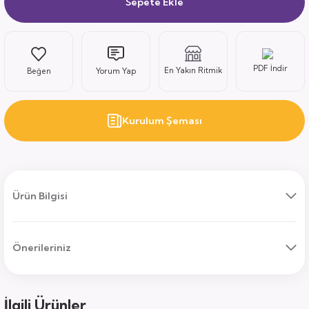
Sepete Ekle
ı
PDF İndir
En Yakın Ritmik
Yorum Yap
Kurulum Şeması
uk
ları
Ürün Bilgisi
ek
ekmece
tık
usu
Önerileriniz
sa
İlgili Ürünler