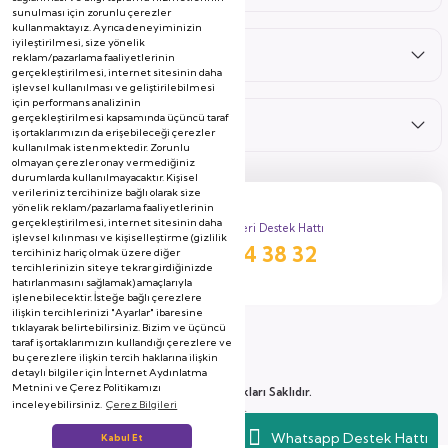
sunulması için zorunlu çerezler
kullanmaktayız. Ayrıca deneyiminizin
iyileştirilmesi, size yönelik
Hizmetler
reklam/pazarlama faaliyetlerinin
gerçekleştirilmesi, internet sitesinin daha
işlevsel kullanılması ve geliştirilebilmesi
için performans analizinin
gerçekleştirilmesi kapsamında üçüncü taraf
Kategoriler
iş ortaklarımızın da erişebileceği çerezler
kullanılmak istenmektedir. Zorunlu
olmayan çerezler onay vermediğiniz
durumlarda kullanılmayacaktır. Kişisel
verileriniz tercihinize bağlı olarak size
yönelik reklam/pazarlama faaliyetlerinin
gerçekleştirilmesi, internet sitesinin daha
Müşteri Destek Hattı
işlevsel kılınması ve kişiselleştirme (gizlilik
444 38 32
tercihiniz hariç olmak üzere diğer
tercihlerinizin siteye tekrar girdiğinizde
hatırlanmasını sağlamak) amaçlarıyla
işlenebilecektir. İsteğe bağlı çerezlere
ilişkin tercihlerinizi "Ayarlar" ibaresine
tıklayarak belirtebilirsiniz. Bizim ve üçüncü
taraf iş ortaklarımızın kullandığı çerezlere ve
bu çerezlere ilişkin tercih haklarına ilişkin
detaylı bilgiler için İnternet Aydınlatma
Metnini ve Çerez Politikamızı
2026 Copyright, Tüm Hakları Saklıdır.
inceleyebilirsiniz.
Çerez Bilgileri
Soyserin Grup Mobilya A.Ş
Whatsapp Destek Hattı
Kabul Et