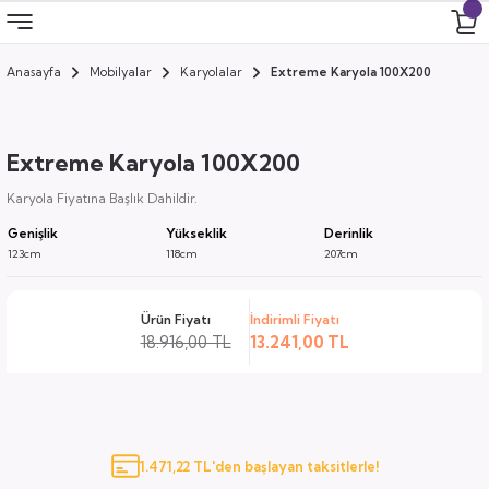
Anasayfa
Mobilyalar
Karyolalar
Extreme Karyola 100X200
Geri Dön
Geri Dön
Geri Dön
Geri Dön
 Odası
 Ürünler
Extreme Karyola 100X200
uk
i
Karyola Fiyatına Başlık Dahildir.
Genişlik
Yükseklik
Derinlik
za
ımları
123cm
118cm
207cm
ocuk
arı
Ürün Fiyatı
İndirimli Fiyatı
18.916,00 TL
13.241,00 TL
anza
k
1.471,22 TL'den başlayan taksitlerle!