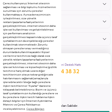
Çerez kullanıyoruz. İnternet sitesinin
Satış Sonrası
sağlanması ve bilgi toplumu hizmetlerinin
sunulması için zorunlu çerezler
kullanmaktayız. Ayrıca deneyiminizin
iyileştirilmesi, size yönelik
Hizmetler
reklam/pazarlama faaliyetlerinin
gerçekleştirilmesi, internet sitesinin daha
işlevsel kullanılması ve geliştirilebilmesi
için performans analizinin
gerçekleştirilmesi kapsamında üçüncü taraf
Kategoriler
iş ortaklarımızın da erişebileceği çerezler
kullanılmak istenmektedir. Zorunlu
olmayan çerezler onay vermediğiniz
durumlarda kullanılmayacaktır. Kişisel
verileriniz tercihinize bağlı olarak size
yönelik reklam/pazarlama faaliyetlerinin
gerçekleştirilmesi, internet sitesinin daha
Müşteri Destek Hattı
işlevsel kılınması ve kişiselleştirme (gizlilik
444 38 32
tercihiniz hariç olmak üzere diğer
tercihlerinizin siteye tekrar girdiğinizde
hatırlanmasını sağlamak) amaçlarıyla
işlenebilecektir. İsteğe bağlı çerezlere
ilişkin tercihlerinizi "Ayarlar" ibaresine
tıklayarak belirtebilirsiniz. Bizim ve üçüncü
taraf iş ortaklarımızın kullandığı çerezlere ve
bu çerezlere ilişkin tercih haklarına ilişkin
detaylı bilgiler için İnternet Aydınlatma
Metnini ve Çerez Politikamızı
2026 Copyright, Tüm Hakları Saklıdır.
inceleyebilirsiniz.
Çerez Bilgileri
Soyserin Grup Mobilya A.Ş