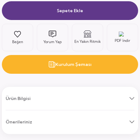
Sepete Ekle
ı
PDF İndir
En Yakın Ritmik
Yorum Yap
Kurulum Şeması
uk
ları
ek
ekmece
tık
Ürün Bilgisi
usu
Önerileriniz
sa