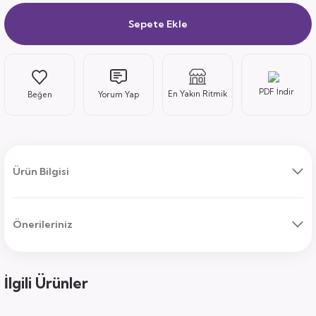
Sepete Ekle
ı
PDF İndir
En Yakın Ritmik
Yorum Yap
uk
ları
Ürün Bilgisi
ek
ekmece
tık
Önerileriniz
usu
sa
İlgili Ürünler