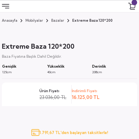
Anasayfa
Mobilyalar
Bazalar
Extreme Baza 120*200
Geri Dön
Geri Dön
Geri Dön
Geri Dön
 Odası
 Ürünler
Extreme Baza 120*200
uk
i
Baza Fiyatına Başlık Dahil Değildir.
Genişlik
Yükseklik
Derinlik
za
ımları
125cm
40cm
208cm
ocuk
arı
Ürün Fiyatı
İndirimli Fiyatı
23.036,00 TL
16.125,00 TL
anza
k
1.791,67 TL'den başlayan taksitlerle!