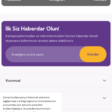
İlk Siz Haberdar Olun!
Kampanyalarımızdan ve indirimlerimizden hemen haberdar olmak
istiyorsanız bültenimize ücretsiz abone olabilirsiniz.
Gönder
Kurumsal
Çerez kullanıyoruz. İnternet sitesinin
Satış Sonrası
sağlanması ve bilgi toplumu hizmetlerinin
sunulması için zorunlu çerezler
kullanmaktayız. Ayrıca deneyiminizin