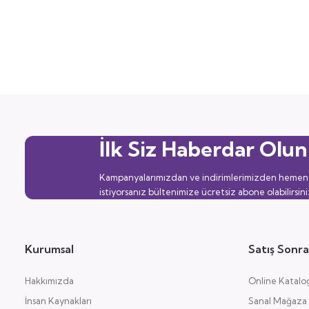
İlk Siz Haberdar Olun
Kampanyalarımızdan ve indirimlerimizden hemen
istiyorsanız bültenimize ücretsiz abone olabilirsini
Kurumsal
Satış Sonra
Hakkımızda
Online Katalo
İnsan Kaynakları
Sanal Mağaza