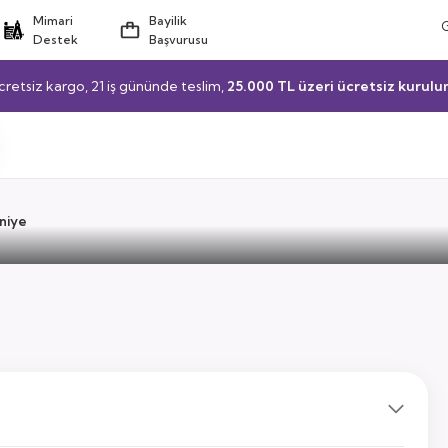
Mimari
Bayilik
Destek
Başvurusu
cretsiz kargo, 21 iş gününde teslim,
25.000 TL üzeri ücretsiz kurulu
niye