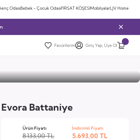
Genç Odası
Bebek - Çocuk Odası
FIRSAT KÖŞESİ
Mobilyalar
LJV Home
m.
Favorilerim
Giriş Yap, Üye Ol
Evora Battaniye
Ürün Fiyatı
İndirimli Fiyatı
8.133,00 TL
5.693,00 TL