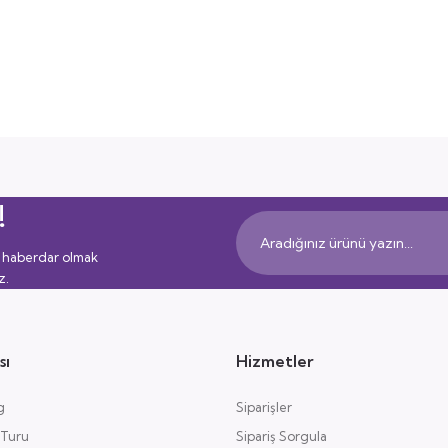
!
 haberdar olmak
z.
sı
Hizmetler
g
Siparişler
 Turu
Sipariş Sorgula