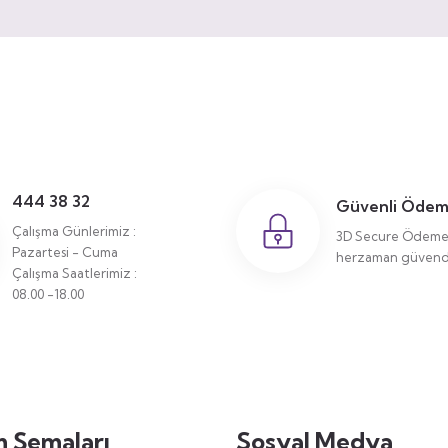
444 38 32
Güvenli Öde
Çalışma Günlerimiz :
3D Secure Ödeme 
Pazartesi - Cuma
herzaman güvende
Çalışma Saatlerimiz :
08.00 -18.00
 Şemaları
Sosyal Medya