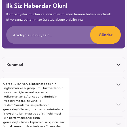
İlk Siz Haberdar Olun!
Kampanyalarımızdan ve indirimlerimizden hemen haberdar olmak
istiyorsanız bültenimize ücretsiz abone olabilirsiniz.
Gönder
Kurumsal
Çerez kullanıyoruz. İnternet sitesinin
Satış Sonrası
sağlanması ve bilgi toplumu hizmetlerinin
sunulması için zorunlu çerezler
kullanmaktayız. Ayrıca deneyiminizin
iyileştirilmesi, size yönelik
Hizmetler
reklam/pazarlama faaliyetlerinin
gerçekleştirilmesi, internet sitesinin daha
işlevsel kullanılması ve geliştirilebilmesi
için performans analizinin
gerçekleştirilmesi kapsamında üçüncü taraf
Kategoriler
iş ortaklarımızın da erişebileceği çerezler