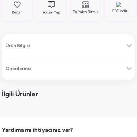
PDF İndir
En Yakın Ritmik
Yorum Yap
ı
Ürün Bilgisi
Önerileriniz
uk
ları
ek
ekmece
tık
İlgili Ürünler
usu
sa
Yardıma mı ihtiyacınız var?