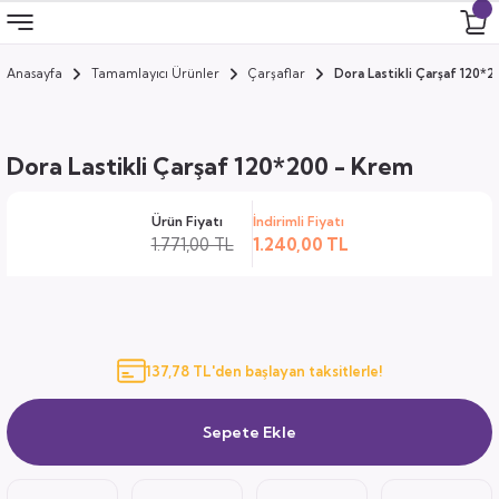
Anasayfa
Tamamlayıcı Ürünler
Çarşaflar
Dora Lastikli Çarşaf 120*
Geri Dön
Geri Dön
Geri Dön
Geri Dön
 Odası
 Ürünler
Dora Lastikli Çarşaf 120*200 - Krem
uk
i
Ürün Fiyatı
İndirimli Fiyatı
za
ımları
1.771,00 TL
1.240,00 TL
ocuk
arı
anza
137,78 TL'den başlayan taksitlerle!
k
Sepete Ekle