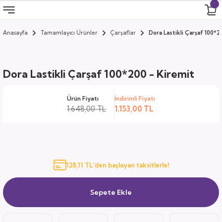
Anasayfa
Tamamlayıcı Ürünler
Çarşaflar
Dora Lastikli Çarşaf 100*2
Geri Dön
Geri Dön
Geri Dön
Geri Dön
 Odası
 Ürünler
Dora Lastikli Çarşaf 100*200 - Kiremit
uk
i
Ürün Fiyatı
İndirimli Fiyatı
za
ımları
1.648,00 TL
1.153,00 TL
ocuk
arı
anza
128,11 TL'den başlayan taksitlerle!
k
Sepete Ekle