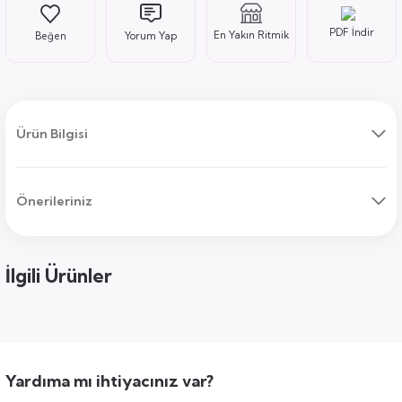
PDF İndir
En Yakın Ritmik
Yorum Yap
ı
Ürün Bilgisi
Önerileriniz
uk
ları
ek
ekmece
tık
İlgili Ürünler
usu
sa
Yardıma mı ihtiyacınız var?