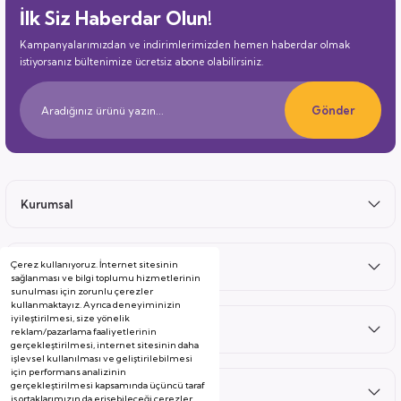
İlk Siz Haberdar Olun!
Kampanyalarımızdan ve indirimlerimizden hemen haberdar olmak
istiyorsanız bültenimize ücretsiz abone olabilirsiniz.
Gönder
Kurumsal
Çerez kullanıyoruz. İnternet sitesinin
Satış Sonrası
sağlanması ve bilgi toplumu hizmetlerinin
sunulması için zorunlu çerezler
kullanmaktayız. Ayrıca deneyiminizin
iyileştirilmesi, size yönelik
Hizmetler
reklam/pazarlama faaliyetlerinin
gerçekleştirilmesi, internet sitesinin daha
işlevsel kullanılması ve geliştirilebilmesi
için performans analizinin
gerçekleştirilmesi kapsamında üçüncü taraf
Kategoriler
iş ortaklarımızın da erişebileceği çerezler