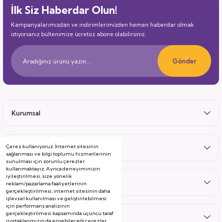
İlk Siz Haberdar Olun!
Kampanyalarımızdan ve indirimlerimizden hemen haberdar olmak
istiyorsanız bültenimize ücretsiz abone olabilirsiniz.
Gönder
Kurumsal
Çerez kullanıyoruz. İnternet sitesinin
Satış Sonrası
sağlanması ve bilgi toplumu hizmetlerinin
sunulması için zorunlu çerezler
kullanmaktayız. Ayrıca deneyiminizin
iyileştirilmesi, size yönelik
Hizmetler
reklam/pazarlama faaliyetlerinin
gerçekleştirilmesi, internet sitesinin daha
işlevsel kullanılması ve geliştirilebilmesi
için performans analizinin
gerçekleştirilmesi kapsamında üçüncü taraf
Kategoriler
iş ortaklarımızın da erişebileceği çerezler