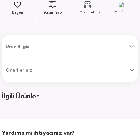
PDF İndir
En Yakın Ritmik
Yorum Yap
ı
Ürün Bilgisi
Önerileriniz
uk
ları
ek
ekmece
tık
İlgili Ürünler
usu
sa
Yardıma mı ihtiyacınız var?