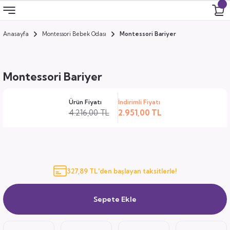
Anasayfa
Montessori Bebek Odası
Montessori Bariyer
Geri Dön
Geri Dön
Geri Dön
Geri Dön
 Odası
 Ürünler
Montessori Bariyer
uk
i
Ürün Fiyatı
İndirimli Fiyatı
za
ımları
4.216,00 TL
2.951,00 TL
ocuk
arı
anza
327,89 TL'den başlayan taksitlerle!
k
Sepete Ekle