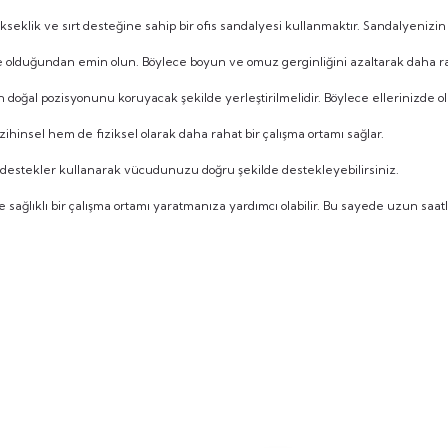
 yükseklik ve sırt desteğine sahip bir ofis sandalyesi kullanmaktır. Sandalyenizin 
e olduğundan emin olun. Böylece boyun ve omuz gerginliğini azaltarak daha ra
 doğal pozisyonunu koruyacak şekilde yerleştirilmelidir. Böylece ellerinizde ol
hinsel hem de fiziksel olarak daha rahat bir çalışma ortamı sağlar.
ra destekler kullanarak vücudunuzu doğru şekilde destekleyebilirsiniz.
ağlıklı bir çalışma ortamı yaratmanıza yardımcı olabilir. Bu sayede uzun saatl