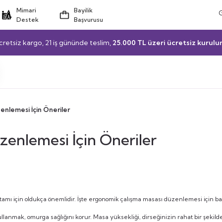
Mimari
Bayilik
Destek
Başvurusu
cretsiz kargo, 21 iş gününde teslim,
25.000 TL üzeri ücretsiz kurulu
nlemesi İçin Öneriler
enlemesi İçin Öneriler
tamı için oldukça önemlidir. İşte ergonomik çalışma masası düzenlemesi için baz
llanmak, omurga sağlığını korur. Masa yüksekliği, dirseğinizin rahat bir şekil