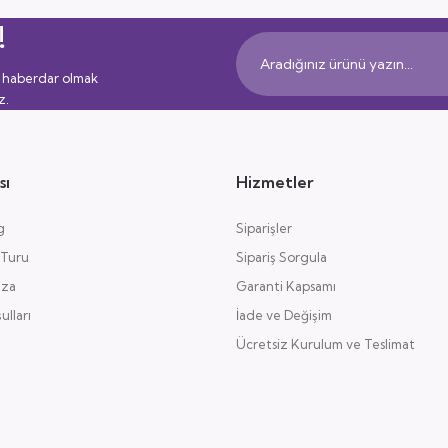
!
 haberdar olmak
z.
sı
Hizmetler
g
Siparişler
 Turu
Sipariş Sorgula
aza
Garanti Kapsamı
lları
İade ve Değişim
Ücretsiz Kurulum ve Teslimat