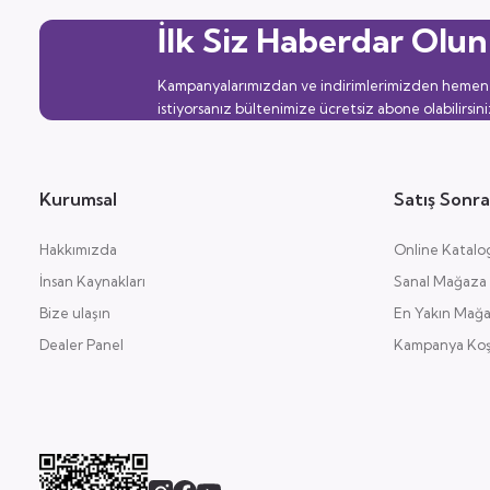
İlk Siz Haberdar Olun
Kampanyalarımızdan ve indirimlerimizden hemen
istiyorsanız bültenimize ücretsiz abone olabilirsini
Kurumsal
Satış Sonra
Hakkımızda
Online Katalo
İnsan Kaynakları
Sanal Mağaza
Bize ulaşın
En Yakın Mağ
Dealer Panel
Kampanya Koşu