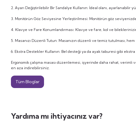
2. Ayarı Değiştirilebilir Bir Sandalye Kullanın: İdeal olanı, ayarlanabilir
3. Monitörün Göz Seviyesine Yerleştirilmesi: Monitörün göz seviyenizd
4. Klavye ve Fare Konumlandırması: Klavye ve fare, kol ve bileklerinizin
5. Masanızı Düzenli Tutun: Masanızın düzenli ve temiz tutulması, hem zi
6. Ekstra Destekler Kullanın: Bel desteği ya da ayak taburesi gibi ekst
Ergonomik çalışma masası düzenlemesi, işyerinde daha rahat, verimli ve s
en aza indirebilirsiniz.
Tüm Bloglar
Yardıma mı ihtiyacınız var?