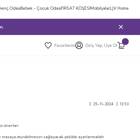
Genç Odası
Bebek - Çocuk Odası
FIRSAT KÖŞESİ
Mobilyalar
LJV Home
m.
Favorilerim
Giriş Yap, Üye Ol
25-11-2024
13:53
ı öneriler:
de masaya oturabilmesini sağlayacak şekilde ayarlanmalıdır.