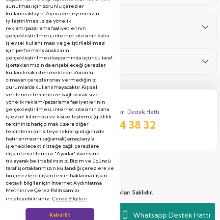
sunulması için zorunlu çerezler
kullanmaktayız. Ayrıca deneyiminizin
iyileştirilmesi, size yönelik
Hizmetler
reklam/pazarlama faaliyetlerinin
gerçekleştirilmesi, internet sitesinin daha
işlevsel kullanılması ve geliştirilebilmesi
için performans analizinin
gerçekleştirilmesi kapsamında üçüncü taraf
Kategoriler
iş ortaklarımızın da erişebileceği çerezler
kullanılmak istenmektedir. Zorunlu
olmayan çerezler onay vermediğiniz
durumlarda kullanılmayacaktır. Kişisel
verileriniz tercihinize bağlı olarak size
yönelik reklam/pazarlama faaliyetlerinin
gerçekleştirilmesi, internet sitesinin daha
Müşteri Destek Hattı
işlevsel kılınması ve kişiselleştirme (gizlilik
444 38 32
tercihiniz hariç olmak üzere diğer
tercihlerinizin siteye tekrar girdiğinizde
hatırlanmasını sağlamak) amaçlarıyla
işlenebilecektir. İsteğe bağlı çerezlere
ilişkin tercihlerinizi "Ayarlar" ibaresine
tıklayarak belirtebilirsiniz. Bizim ve üçüncü
taraf iş ortaklarımızın kullandığı çerezlere ve
bu çerezlere ilişkin tercih haklarına ilişkin
detaylı bilgiler için İnternet Aydınlatma
Metnini ve Çerez Politikamızı
2026 Copyright, Tüm Hakları Saklıdır.
inceleyebilirsiniz.
Çerez Bilgileri
Soyserin Grup Mobilya A.Ş
Whatsapp Destek Hattı
Kabul Et