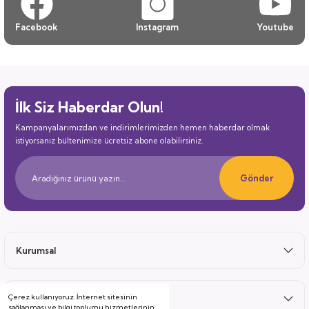
Facebook
Instagram
Youtube
İlk Siz Haberdar Olun!
Kampanyalarımızdan ve indirimlerimizden hemen haberdar olmak
istiyorsanız bültenimize ücretsiz abone olabilirsiniz.
Gönder
Kurumsal
Çerez kullanıyoruz. İnternet sitesinin
Satış Sonrası
sağlanması ve bilgi toplumu hizmetlerinin