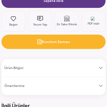
Sepete Ekle
ı
PDF İndir
En Yakın Ritmik
Yorum Yap
Kurulum Şeması
uk
ları
Ürün Bilgisi
ek
ekmece
tık
usu
Önerileriniz
sa
İlgili Ürünler