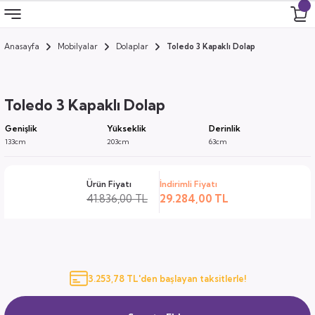
Anasayfa
Mobilyalar
Dolaplar
Toledo 3 Kapaklı Dolap
Geri Dön
Geri Dön
Geri Dön
Geri Dön
 Odası
 Ürünler
Toledo 3 Kapaklı Dolap
uk
i
Genişlik
Yükseklik
Derinlik
133cm
203cm
63cm
za
ımları
Ürün Fiyatı
İndirimli Fiyatı
ocuk
arı
41.836,00 TL
29.284,00 TL
anza
k
3.253,78 TL'den başlayan taksitlerle!