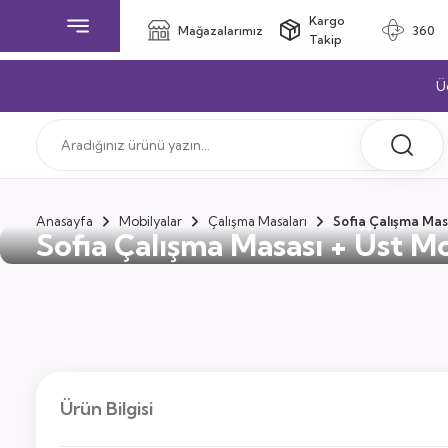
Kargo
Mağazalarımız
360
Takip
Ü
Anasayfa
Mobilyalar
Çalışma Masaları
Sofia Çalışma Mas
Sofia Çalışma Masası + Üst M
Ürün Bilgisi