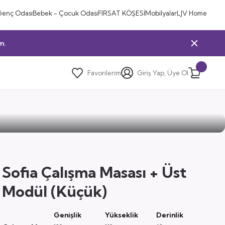
Genç Odası
Bebek - Çocuk Odası
FIRSAT KÖŞESİ
Mobilyalar
LJV Home
m.
Favorilerim
Giriş Yap, Üye Ol
Sofia Çalışma Masası + Üst
Modül (Küçük)
Genişlik
Yükseklik
Derinlik