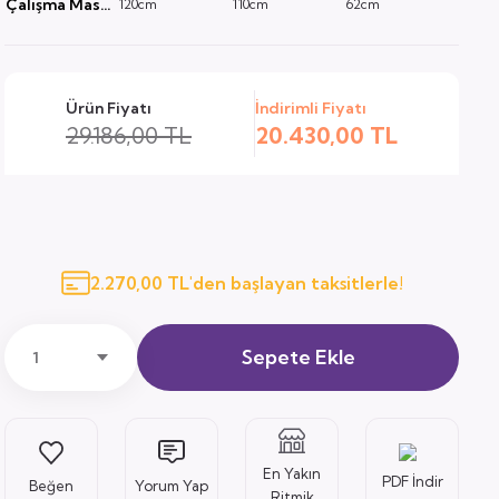
Çalışma Masası
120cm
110cm
62cm
Ürün Fiyatı
İndirimli Fiyatı
29.186,00 TL
20.430,00 TL
2.270,00 TL'den başlayan taksitlerle!
Sepete Ekle
En Yakın
PDF İndir
Yorum Yap
Ritmik