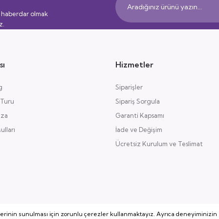
 haberdar olmak
z.
sı
Hizmetler
g
Siparişler
 Turu
Sipariş Sorgula
aza
Garanti Kapsamı
lları
İade ve Değişim
Ücretsiz Kurulum ve Teslimat
lerinin sunulması için zorunlu çerezler kullanmaktayız. Ayrıca deneyiminizin i