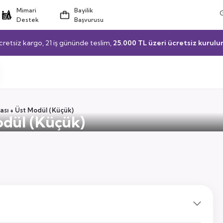
Mimari
Bayilik
Destek
Başvurusu
cretsiz kargo, 21 iş gününde teslim,
25.000 TL üzeri ücretsiz kurulu
ası + Üst Modül (Küçük)
odül (Küçük)