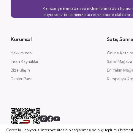
Kampanyalarımızdan ve indirimlerimizden hemen
istiyorsanız bültenimize ücretsiz abone olabilirsini
Kurumsal
Satış Sonra
Hakkımızda
Online Katalo
İnsan Kaynakları
Sanal Mağaza
Bize ulaşın
En Yakın Mağ
Dealer Panel
Kampanya Koşu
Çerez kullanıyoruz. İnternet sitesinin sağlanması ve bilgi toplumu hizmet
2026 Copyright, Tüm Hakları Saklıdır.