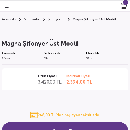
Anasayfa
Mobilyalar
Şifonyerler
Magna Şifonyer Üst Modül
Geri Dön
Geri Dön
Geri Dön
Geri Dön
 Odası
 Ürünler
Magna Şifonyer Üst Modül
uk
i
Genişlik
Yükseklik
Derinlik
84cm
33cm
18cm
za
ımları
Ürün Fiyatı
İndirimli Fiyatı
ocuk
arı
3.420,00 TL
2.394,00 TL
anza
k
266,00 TL'den başlayan taksitlerle!