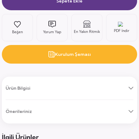
Sepete Ekle
ı
PDF İndir
En Yakın Ritmik
Yorum Yap
Kurulum Şeması
uk
ları
Ürün Bilgisi
ek
ekmece
tık
usu
Önerileriniz
sa
İlgili Ürünler