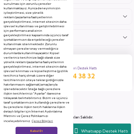
sunulması için zorunlu çerezler
kullanmaktayız. Ayrıca deneyiminizin
iyileştirilmesi, size yönelik
Hizmetler
reklam/pazarlama faaliyetlerinin
gerçekleştirilmesi, internet sitesinin daha
işlevsel kullanılması ve geliştirilebilmesi
için performans analizinin
gerçekleştirilmesi kapsamında üçüncü taraf
Kategoriler
iş ortaklarımızın da erişebileceği çerezler
kullanılmak istenmektedir. Zorunlu
olmayan çerezler onay vermediğiniz
durumlarda kullanılmayacaktır. Kişisel
verileriniz tercihinize bağlı olarak size
yönelik reklam/pazarlama faaliyetlerinin
gerçekleştirilmesi, internet sitesinin daha
Müşteri Destek Hattı
işlevsel kılınması ve kişiselleştirme (gizlilik
444 38 32
tercihiniz hariç olmak üzere diğer
tercihlerinizin siteye tekrar girdiğinizde
hatırlanmasını sağlamak) amaçlarıyla
işlenebilecektir. İsteğe bağlı çerezlere
ilişkin tercihlerinizi "Ayarlar" ibaresine
tıklayarak belirtebilirsiniz. Bizim ve üçüncü
taraf iş ortaklarımızın kullandığı çerezlere ve
bu çerezlere ilişkin tercih haklarına ilişkin
detaylı bilgiler için İnternet Aydınlatma
Metnini ve Çerez Politikamızı
2026 Copyright, Tüm Hakları Saklıdır.
inceleyebilirsiniz.
Çerez Bilgileri
Soyserin Grup Mobilya A.Ş
Whatsapp Destek Hattı
Kabul Et